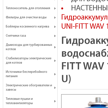
НАСТЕННЫЕ 
Теплоноситель для отопления
Гидроаккумул
Фильтры для очистки воды
UNI-FITT WAV 
Бойлеры косвенного нагрева
Счетчики газа
Гидроакк
Дымоходы для турбированных
котлов
водоснаб
Стабилизаторы электрические
для котлов
FITT WAV 
Источники бесперебойного
U)
питания
Электрические обогреватели и
завесы
Тепловые пушки и
тепловентиляторы