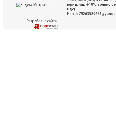
Телефон:
8 (925) 390-00-41 
юрид. лиц +10%,только бе
ндс).
E-mail:
79263589681@yandex
Разработка сайта: