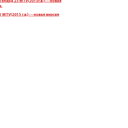
епард 23 MTV(2015г.в.)
---новая
а.
г.в.)---новая версия