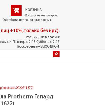
КОРЗИНА
В корзине нет товаров
Обработка персональных данных
. лиц +10%,только без ндс).
Розничный магазин:
ельник-Пятница с 9-18,Суббота с 9-15
,Воскресенье--ВЫХОДНОЙ.
ер/водов.арт.0020211672)
тла Protherm Гепард
11672)