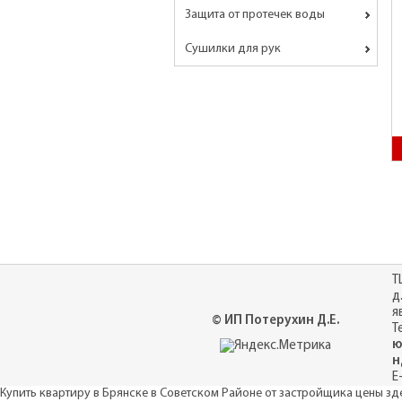
Защита от протечек воды
Сушилки для рук
Т
д
я
© ИП Потерухин Д.Е.
Т
ю
н
E
Купить квартиру в Брянске в Советском Районе от застройщика цены
зд