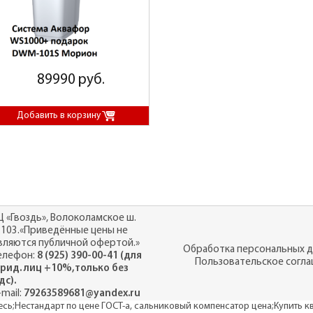
89990 руб.
Ц «Гвоздь», Волоколамское ш.
.103.«Приведённые цены не
вляются публичной офертой.»
Обработка персональных 
елефон:
8 (925) 390-00-41 (для
Пользовательское согл
рид. лиц +10%,только без
дс).
-mail:
79263589681@yandex.ru
есь
;
Нестандарт по цене ГОСТ-а, сальниковый компенсатор цена
;
Купить к