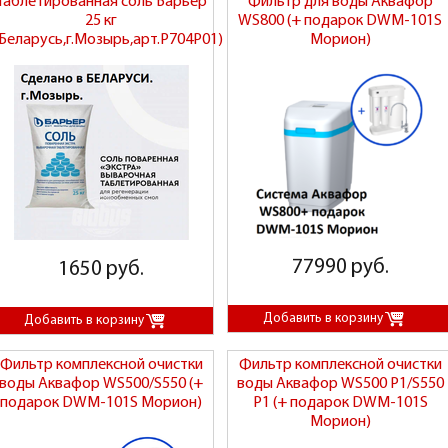
Таблетированная соль Барьер
Фильтр для воды Аквафор
25 кг
WS800 (+ подарок DWM-101S
(Беларусь,г.Мозырь,арт.Р704Р01)
Морион)
77990 руб.
1650 руб.
Фильтр комплексной очистки
Фильтр комплексной очистки
воды Аквафор WS500/S550 (+
воды Аквафор WS500 P1/S550
подарок DWM-101S Морион)
P1 (+ подарок DWM-101S
Морион)