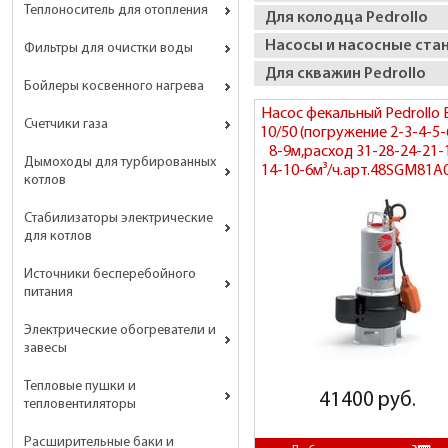
Теплоноситель для отопления
Для колодца Pedrollo
Насосы и насосные ста
Фильтры для очистки воды
Для скважин Pedrollo
Бойлеры косвенного нагрева
Насос фекальный Pedrollo
Счетчики газа
10/50 (погружение 2-3-4-5-
8-9м,расход 31-28-24-21-
Дымоходы для турбированных
14-10-6м³/ч.арт.48SGM81A
котлов
Стабилизаторы электрические
для котлов
Источники бесперебойного
питания
Электрические обогреватели и
завесы
Тепловые пушки и
41400 руб.
тепловентиляторы
Расширительные баки и