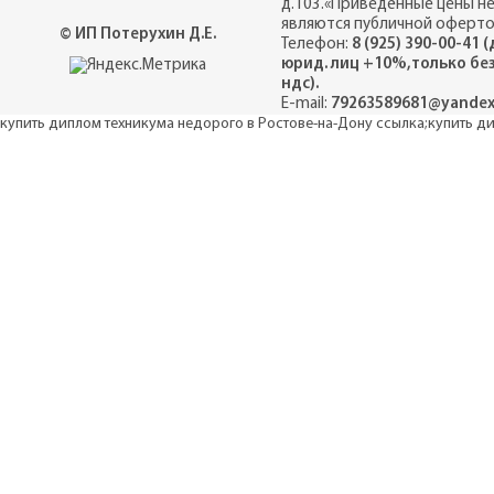
д.103.«Приведённые цены н
являются публичной оферто
© ИП Потерухин Д.Е.
Телефон:
8 (925) 390-00-41 
юрид. лиц +10%,только бе
ндс).
E-mail:
79263589681@yandex
купить диплом техникума недорого в Ростове-на-Дону
ссылка
;купить д