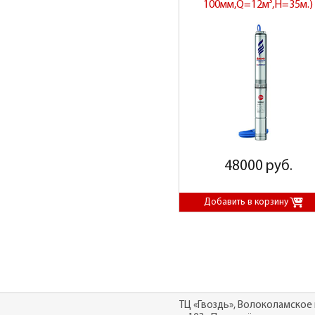
100мм,Q=12м³,H=35м.)
48000 руб.
ТЦ «Гвоздь», Волоколамское 