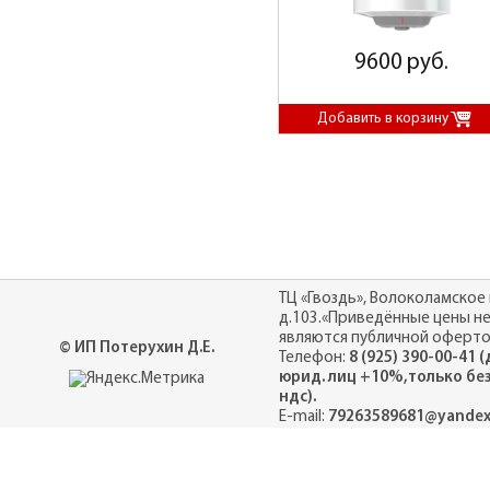
9600 руб.
ТЦ «Гвоздь», Волоколамское 
д.103.«Приведённые цены н
являются публичной оферто
© ИП Потерухин Д.Е.
Телефон:
8 (925) 390-00-41 
юрид. лиц +10%,только бе
ндс).
E-mail:
79263589681@yandex