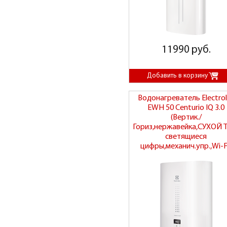
11990 руб.
Водонагреватель Electrol
EWH 50 Centurio IQ 3.0
(Вертик./
Гориз,нержавейка,СУХОЙ 
светящиеся
цифры,механич.упр.,Wi-F