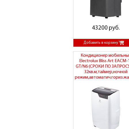
43200 руб.
Кондиционер мобильны
Electrolux Bliss Art EACM-
GT/N6 (СРОКИ ПО ЗАПРОСУ
32кв.м,таймер,ночной
режим,автоматич.гориз.жа