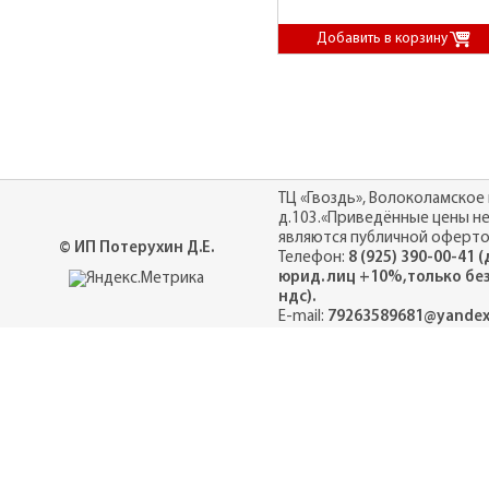
ТЦ «Гвоздь», Волоколамское 
д.103.«Приведённые цены н
являются публичной оферто
© ИП Потерухин Д.Е.
Телефон:
8 (925) 390-00-41 
юрид. лиц +10%,только бе
ндс).
E-mail:
79263589681@yandex