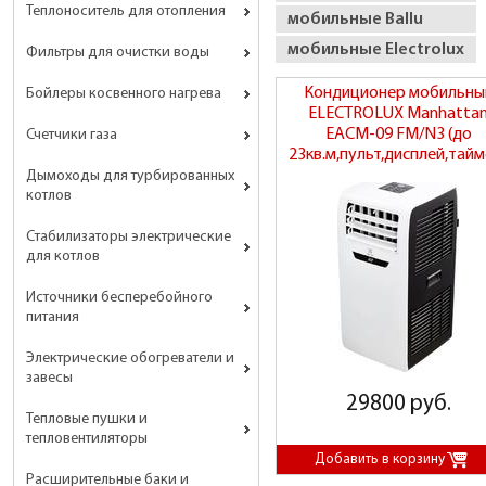
Теплоноситель для отопления
мобильные Ballu
мобильные Electrolux
Фильтры для очистки воды
Кондиционер мобильны
Бойлеры косвенного нагрева
ELECTROLUX Manhatta
EACM-09 FM/N3 (до
Счетчики газа
23кв.м,пульт,дисплей,тайм
Дымоходы для турбированных
котлов
Стабилизаторы электрические
для котлов
Источники бесперебойного
питания
Электрические обогреватели и
завесы
29800 руб.
Тепловые пушки и
тепловентиляторы
Расширительные баки и