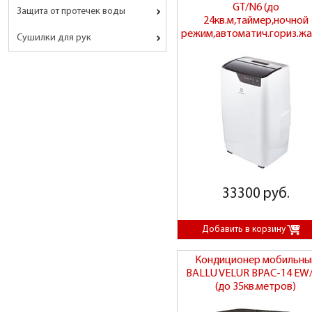
GT/N6 (до
Защита от протечек воды
24кв.м,таймер,ночной
режим,автоматич.гориз.жа
Сушилки для рук
33300 руб.
Кондиционер мобильны
BALLU VELUR BPAC-14 EW
(до 35кв.метров)