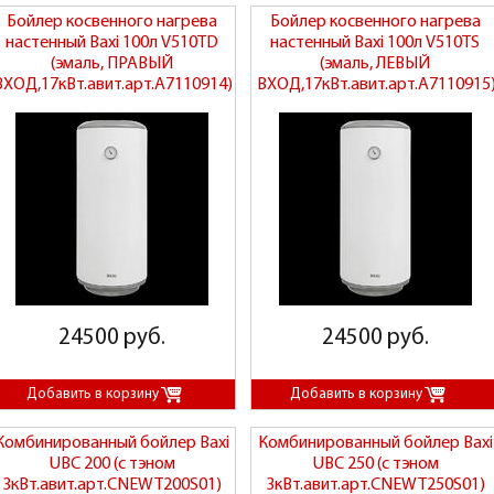
Бойлер косвенного нагрева
Бойлер косвенного нагрева
настенный Baxi 100л V510TD
настенный Baxi 100л V510TS
(эмаль, ПРАВЫЙ
(эмаль, ЛЕВЫЙ
ВХОД,17кВт.авит.арт.A7110914)
ВХОД,17кВт.авит.арт.A7110915
24500 руб.
24500 руб.
Комбинированный бойлер Baxi
Комбинированный бойлер Baxi
UBC 200 (с тэном
UBC 250 (с тэном
3кВт.авит.арт.CNEWT200S01)
3кВт.авит.арт.CNEWT250S01)