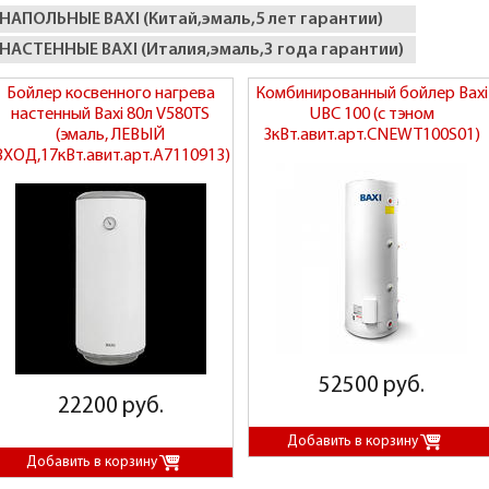
НАПОЛЬНЫЕ BAXI (Китай,эмаль,5 лет гарантии)
НАСТЕННЫЕ BAXI (Италия,эмаль,3 года гарантии)
Бойлер косвенного нагрева
Комбинированный бойлер Baxi
настенный Baxi 80л V580TS
UBC 100 (с тэном
(эмаль, ЛЕВЫЙ
3кВт.авит.арт.CNEWT100S01)
ВХОД,17кВт.авит.арт.A7110913)
52500 руб.
22200 руб.