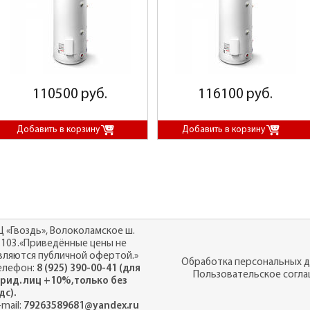
110500 руб.
116100 руб.
Ц «Гвоздь», Волоколамское ш.
.103.«Приведённые цены не
вляются публичной офертой.»
Обработка персональных 
елефон:
8 (925) 390-00-41 (для
Пользовательское согл
рид. лиц +10%,только без
дс).
-mail:
79263589681@yandex.ru