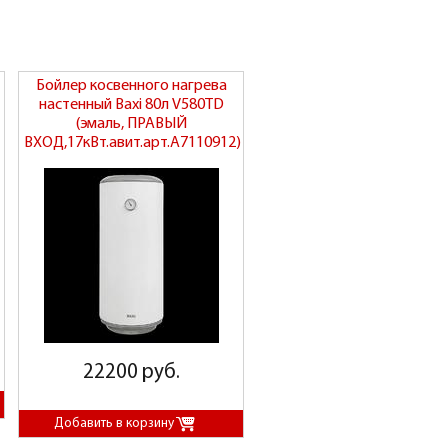
Бойлер косвенного нагрева
настенный Baxi 80л V580TD
(эмаль, ПРАВЫЙ
ВХОД,17кВт.авит.арт.A7110912)
22200 руб.