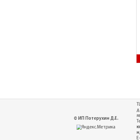
Т
д
я
© ИП Потерухин Д.Е.
Т
ю
н
E