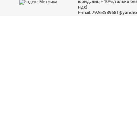
юрид. лиц +10%,только бе
ндс).
E-mail:
79263589681@yandex