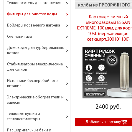
Теплоноситель для отопления
колбы из ПРОЗРАЧНОГО
Фильтры для очистки воды
Картридж сменный
многоразовый ESSAN
Бойлеры косвенного нагрева
EXTREME, 100 мкм, для кор
10SL (нержавеющая
Счетчики газа
сетка,арт.300101100)
Дымоходы для турбированных
котлов
Стабилизаторы электрические
для котлов
Источники бесперебойного
питания
Электрические обогреватели и
завесы
2400 руб.
Тепловые пушки и
тепловентиляторы
Расширительные баки и