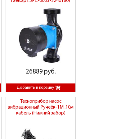
гаек.арт.SPC-0003-3240180)
26889 руб.
Техноприбор насос
вибрационный Ручеёк-1М ,10м
кабель (Нижний забор)