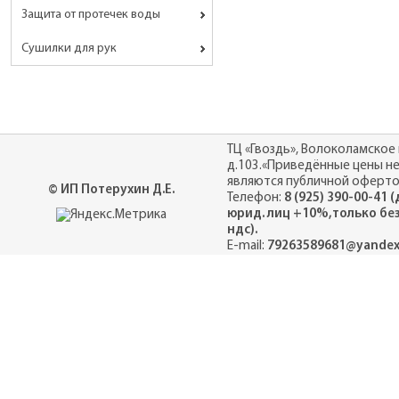
Защита от протечек воды
Сушилки для рук
ТЦ «Гвоздь», Волоколамское 
д.103.«Приведённые цены н
являются публичной оферто
© ИП Потерухин Д.Е.
Телефон:
8 (925) 390-00-41 
юрид. лиц +10%,только бе
ндс).
E-mail:
79263589681@yandex