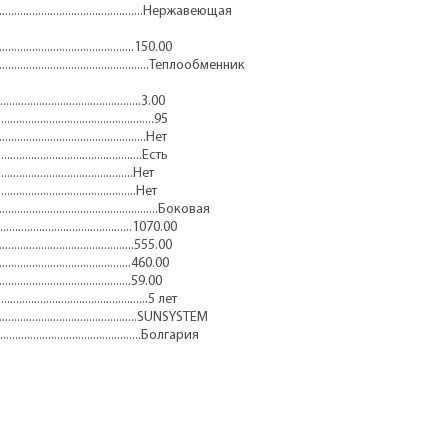
................................................Нержавеющая
............................................150.00
............................................Теплообменник
...........................................3.00
.......................................95
..........................................Нет
..........................................Есть
...........................................Нет
..........................................Нет
...........................................Боковая
...........................................1070.00
...........................................555.00
..........................................460.00
..........................................59.00
.......................................5 лет
............................................SUNSYSTEM
.........................................Болгария