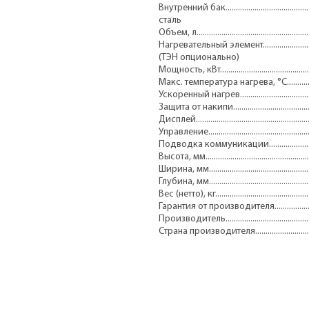
Внутренний бак........................................
сталь
Объем, л.......................................................
Нагревательный элемент............................
(ТЭН опционально)
Мощность, кВт...............................................
Макс. температура нагрева, °С.......................
Ускоренный нагрев........................................
Защита от накипи..........................................
Дисплей........................................................
Управление....................................................
Подводка коммуникации.............................
Высота, мм...................................................
Ширина, мм..................................................
Глубина, мм..................................................
Вес (нетто), кг...............................................
Гарантия от производителя...........................
Производитель..........................................
Страна производителя................................