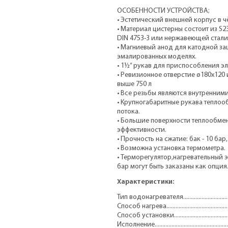
ОСОБЕННОСТИ УСТРОЙСТВА;
• Эстетический внешней корпус в ч
• Материал цистерны состоит из S2
DIN 4753-3 или нержавеющей стали
• Магниевый анод для катодной за
эмалированных моделях.
• 1½” рукав для приспособления эл
• Ревизионное отверстие ø180x120
выше 750 л
• Все резьбы являются внутренними
• Крупногабаритные рукава теплоо
потока.
• Большие поверхности теплообме
эффективности.
• Прочность на сжатие: бак - 10 бар
• Возможна установка термометра.
• Терморегулятор,нагревательный 
бар могут быть заказаны как опция
Характеристики:
Тип водонагревателя..................................
Способ нагрева........................................
Способ установки.......................................
Исполнение..............................................