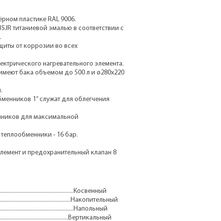
ёрном пластике RAL 9006.
35JR титаниевой эмалью в соответствии с
.
щиты от коррозии во всех
ектрического нагревательного элемента.
 имеют бака объемом до 500 л и ø280х220
.
бменников 1” служат для облегчения
нников для максимальной
, теплообменники - 16 бар.
элемент и предохранительный клапан 8
.
.............................................Косвенный
................................................Накопительный
..............................................Напольный
................................................Вертикальный