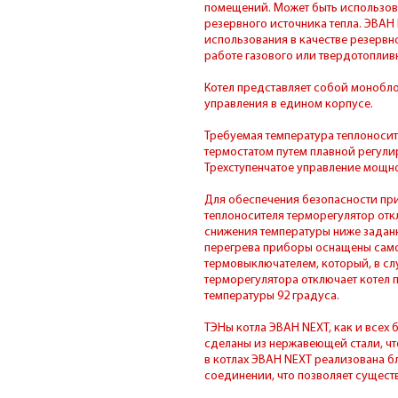
помещений. Может быть использован
резервного источника тепла. ЭВАН 
использования в качестве резервн
работе газового или твердотопли
Котел представляет собой монобло
управления в едином корпусе.
Требуемая температура теплоносит
термостатом путем плавной регулир
Трехступенчатое управление мощно
Для обеспечения безопасности при
теплоносителя терморегулятор откл
снижения температуры ниже задан
перегрева приборы оснащены сам
термовыключателем, который, в сл
терморегулятора отключает котел
температуры 92 градуса.
ТЭНы котла ЭВАН NEXT, как и всех
сделаны из нержавеющей стали, чт
в котлах ЭВАН NEXT реализована б
соединении, что позволяет существ