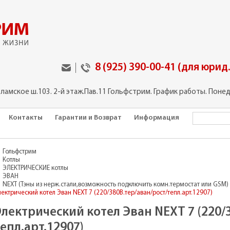
8 (925) 390-00-41 (для юрид
оламское ш.103. 2-й этаж.Пав.11 Гольфстрим. График работы. Понед
Контакты
Гарантии и Возврат
Информация
Гольфстрим
Котлы
ЭЛЕКТРИЧЕСКИЕ котлы
ЭВАН
NEXT (Тэны из нерж.стали,возможность подключить комн.термостат или GSM)
ектрический котел Эван NEXT 7 (220/380В.тер/аван/рост/тепл.арт.12907)
Электрический котел Эван NEXT 7 (220/
епл.арт.12907)