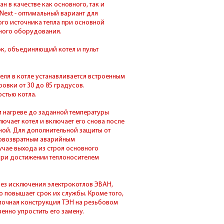
 в качестве как основного, так и
Next - оптимальный вариант для
ого источника тепла при основной
вного оборудования.
к, объединяющий котел и пульт
еля в котле устанавливается встроенным
овки от 30 до 85 градусов.
стью котла.
 нагреве до заданной температуры
ючает котел и включает его снова после
ной. Для дополнительной защиты от
овозвратным аварийным
учае выхода из строя основного
 при достижении теплоносителем
 без исключения электрокотлов ЭВАН,
о повышает срок их службы. Кроме того,
лочная конструкция ТЭН на резьбовом
енно упростить его замену.