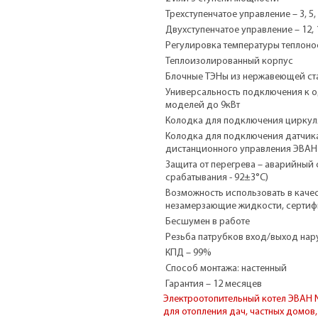
Трехступенчатое управление – 3, 5, 
Двухступенчатое управление – 12, 
Регулировка температуры теплонос
Теплоизолированный корпус
Блочные ТЭНы из нержавеющей ста
Универсальность подключения к од
моделей до 9кВт
Колодка для подключения циркул
Колодка для подключения датчика
дистанционного управления ЭВАН 
Защита от перегрева – аварийный
срабатывания - 92±3°С)
Возможность использовать в качест
незамерзающие жидкости, сертиф
Бесшумен в работе
Резьба патрубков вход/выход нар
КПД – 99%
Способ монтажа: настенный
Гарантия – 12 месяцев
Электроотопительный котел ЭВАН N
для отопления дач, частных домов