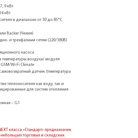
7, 9 кВт
14 кВт
ителя в диапазоне от 30 до 85°С
ли Backer (Чехия)
но- и трехфазным сетям (220/380В)
яционного насоса
 температуры воздуха/ модуля
GSM/Wi-Fi Climate
 самовозвратный датчик (температура
ве теплоносителя как воду, так и
ицированные для систем отопления
ужная – G1
EXT класса «Стандарт» предназначен
, небольших торговых и складских