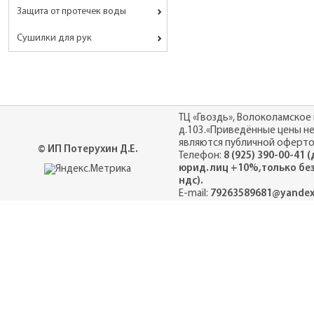
Защита от протечек воды
Сушилки для рук
ТЦ «Гвоздь», Волоколамское 
д.103.«Приведённые цены н
являются публичной оферто
© ИП Потерухин Д.Е.
Телефон:
8 (925) 390-00-41 
юрид. лиц +10%,только бе
ндс).
E-mail:
79263589681@yandex