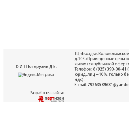
ТЦ «Гвоздь», Волоколамское
д.103.«Приведённые цены н
являются публичной оферто
© ИП Потерухин Д.Е.
Телефон:
8 (925) 390-00-41 
юрид. лиц +10%,только бе
ндс).
E-mail:
79263589681@yandex
Разработка сайта: