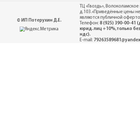
ТЦ «Гвоздь», Волоколамское 
д.103.«Приведённые цены н
являются публичной оферто
© ИП Потерухин Д.Е.
Телефон:
8 (925) 390-00-41 
юрид. лиц +10%,только бе
ндс).
E-mail:
79263589681@yandex