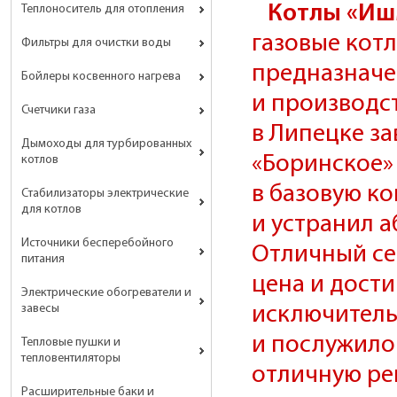
Котлы «Иш
Теплоноситель для отопления
газовые кот
Фильтры для очистки воды
предназначе
Бойлеры косвенного нагрева
и производс
Счетчики газа
в Липецке з
Дымоходы для турбированных
«Боринское» 
котлов
в базовую к
Стабилизаторы электрические
для котлов
и устранил 
Источники бесперебойного
Отличный сер
питания
цена и дост
Электрические обогреватели и
завесы
исключитель
и послужило
Тепловые пушки и
тепловентиляторы
отличную ре
Расширительные баки и