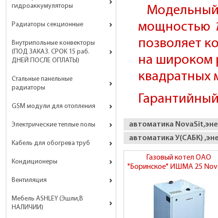
гидроаккумуляторы
Модельный р
мощностью
Радиаторы секционные
позволяет к
Внутрипольные конвекторы
(ПОД ЗАКАЗ. СРОК 15 раб.
на широком 
ДНЕЙ ПОСЛЕ ОПЛАТЫ)
квадратных 
Стальные панельные
радиаторы
Гарантийный
GSM модули для отопления
автоматика NovaSit,эн
Электрические теплые полы
автоматика У(САБК) ,эн
Кабель для обогрева труб
Газовый котел ОАО
Кондиционеры
"Боринское" ИШМА 25 Nov
Вентиляция
Мебель ASHLEY (Эшли,В
НАЛИЧИИ)