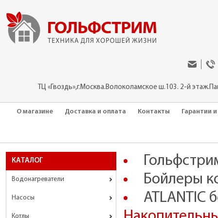
ТЦ «Гвоздь»,г.Москва.Волоколамское ш.103. 2-й этаж.П
О магазине
Доставка и оплата
Контакты
Гарантии и
Гольфстри
КАТАЛОГ
Бойлеры к
Водонагреватели
ATLANTIC 
Насосы
Накопительн
Котлы