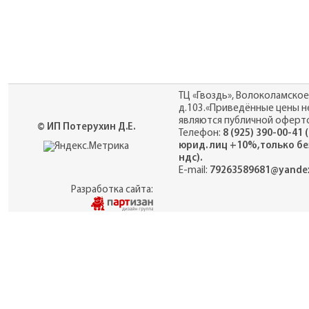
ТЦ «Гвоздь», Волоколамское
д.103.«Приведённые цены н
являются публичной оферто
© ИП Потерухин Д.Е.
Телефон:
8 (925) 390-00-41 
юрид. лиц +10%,только бе
ндс).
E-mail:
79263589681@yandex
Разработка сайта: