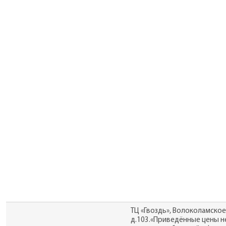
ТЦ «Гвоздь», Волоколамское
д.103.«Приведённые цены н