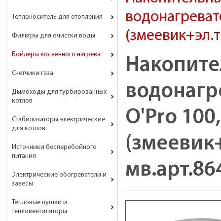
водонагревате
Теплоноситель для отопления
(змеевик+эл.т
Фильтры для очистки воды
Бойлеры косвенного нагрева
Накопит
Счетчики газа
водонагре
Дымоходы для турбированных
котлов
O'Pro 100
Стабилизаторы электрические
для котлов
(змеевик+
Источники бесперебойного
питания
мв.арт.86
Электрические обогреватели и
завесы
Тепловые пушки и
тепловентиляторы