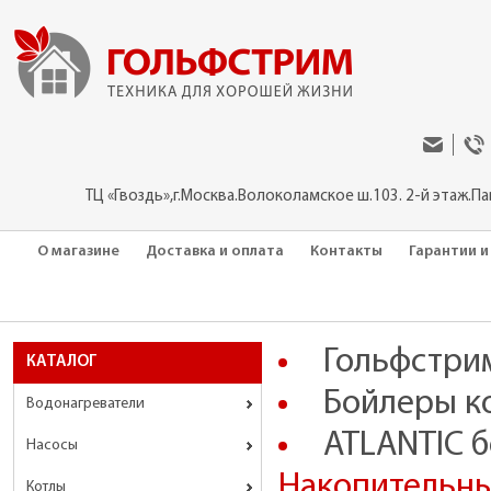
ТЦ «Гвоздь»,г.Москва.Волоколамское ш.103. 2-й этаж.П
О магазине
Доставка и оплата
Контакты
Гарантии и
Гольфстри
КАТАЛОГ
Бойлеры к
Водонагреватели
ATLANTIC 
Насосы
Накопительн
Котлы