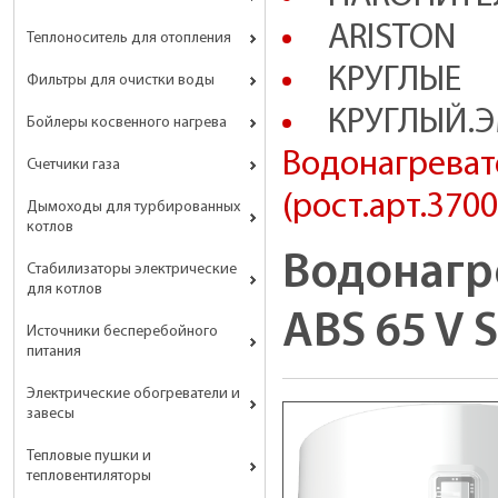
ARISTON
Теплоноситель для отопления
КРУГЛЫЕ
Фильтры для очистки воды
КРУГЛЫЙ.Э
Бойлеры косвенного нагрева
Водонагревате
Счетчики газа
(рост.арт.370
Дымоходы для турбированных
котлов
Водонагре
Стабилизаторы электрические
для котлов
ABS 65 V 
Источники бесперебойного
питания
Электрические обогреватели и
завесы
Тепловые пушки и
тепловентиляторы