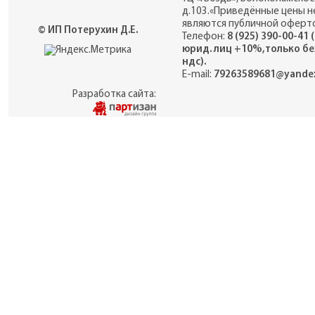
д.103.«Приведённые цены н
являются публичной оферто
© ИП Потерухин Д.Е.
Телефон:
8 (925) 390-00-41 
юрид. лиц +10%,только бе
ндс).
E-mail:
79263589681@yandex
Разработка сайта: