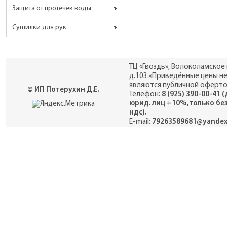
Защита от протечек воды
Сушилки для рук
ТЦ «Гвоздь», Волоколамское 
д.103.«Приведённые цены н
являются публичной оферто
© ИП Потерухин Д.Е.
Телефон:
8 (925) 390-00-41 
юрид. лиц +10%,только бе
ндс).
E-mail:
79263589681@yandex