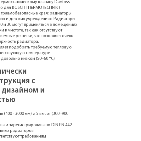
термостатическому клапану Danfoss
го для BOSCH THERMOTECHNIK )
и травмобезопасные края: радиаторы
ых и детских учреждениях. Радиаторы
 20 и 30 могут применяться в помещениях
 к чистоте, так как отсутствуют
ъемные решетки, что позволяет очень
ерхность радиатора.
ляет подобрать требуемую тепловую
ветствующую температуре
и довольно низкой (50–60 °С)
нически
трукция с
 дизайном и
стью
 (400 - 3000 мм) и 5 высот (300 -900
а и зарегистрирована по DIN EN 442
льных радиаторов
ветствуют требованиям