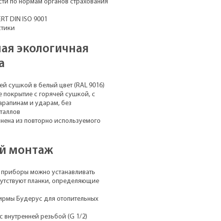
ти по нормам органов страхования
RT DIN ISO 9001
стики
ая экологичная
а
ей сушкой в белый цвет (RAL 9016)
покрытие с горячей сушкой, с
арапинам и ударам, без
еталлов
нена из повторно используемого
ый монтаж
 приборы можно устанавливать
сутствуют планки, определяющие
ирмы Будерус для отопительных
 внутренней резьбой (G 1/2)