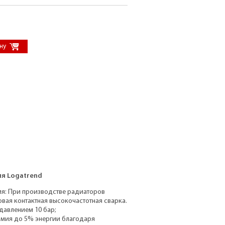
я Logatrend
ия: При производстве радиаторов
овая контактная высокочастотная сварка.
давлением 10 бар;
омия до 5% энергии благодаря