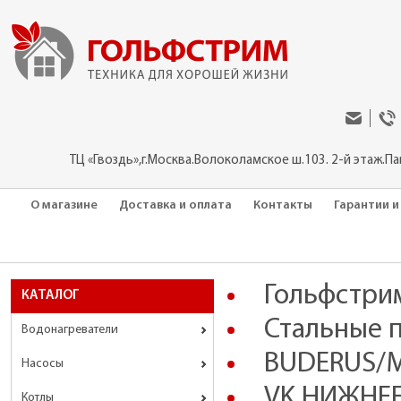
ТЦ «Гвоздь»,г.Москва.Волоколамское ш.103. 2-й этаж.П
О магазине
Доставка и оплата
Контакты
Гарантии и
Гольфстри
КАТАЛОГ
Стальные 
Водонагреватели
BUDERUS/ME
Насосы
VK НИЖНЕЕ
Котлы