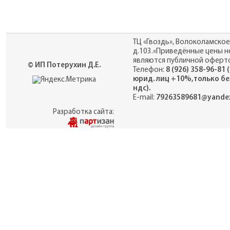
ТЦ «Гвоздь», Волоколамское
д.103.«Приведённые цены н
являются публичной оферто
© ИП Потерухин Д.Е.
Телефон:
8 (926) 358-96-81 
юрид. лиц +10%,только бе
ндс).
E-mail:
79263589681@yandex
Разработка сайта: