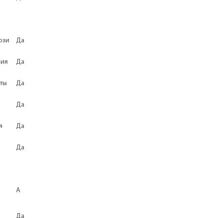
юзи
Да
ния
Да
оты
Да
Да
я
Да
Да
A
Да