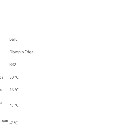
Ballu
Olympio Edge
R32
ра
30 °С
а
16 °С
ха
43 °С
а для
-7 °С