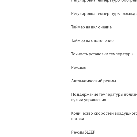
Регулировка температуры обогре
Регулировка температуры охлажд
Таймер на включение
Таймер на отключение
Точность установки температуры
Режимы
Автоматический режим
Поддержание температуры вблиз
пульта управления
Количество скоростей воздушног
потока
Режим SLEEP