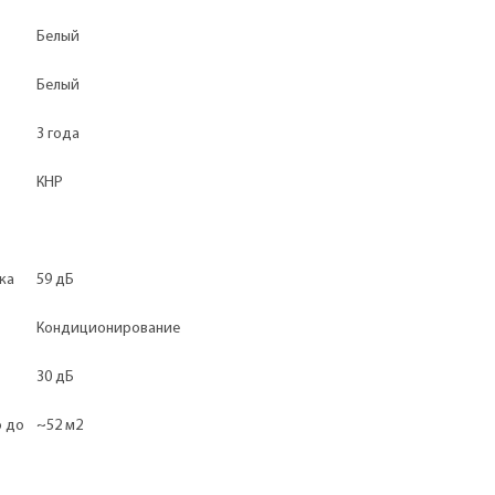
Белый
Белый
3 года
КНР
ка
59 дБ
Кондиционирование
30 дБ
ю до
~52 м2