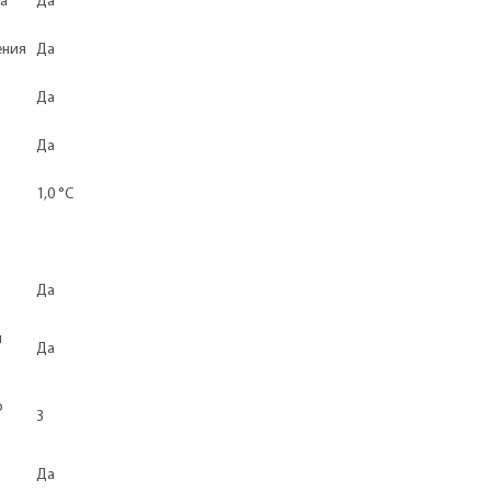
ва
Да
ения
Да
Да
Да
1,0 °С
Да
и
Да
о
3
Да