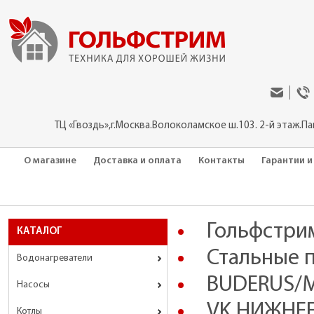
ТЦ «Гвоздь»,г.Москва.Волоколамское ш.103. 2-й этаж.П
О магазине
Доставка и оплата
Контакты
Гарантии и
Гольфстри
КАТАЛОГ
Стальные 
Водонагреватели
BUDERUS/ME
Насосы
VK НИЖНЕЕ
Котлы