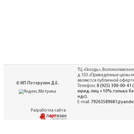
ТЦ «Гвоздь», Волоколамское
д.103.«Приведённые цены н
являются публичной оферто
© ИП Потерухин Д.Е.
Телефон:
8 (925) 390-00-41 
юрид. лиц +10%,только бе
ндс).
E-mail:
79263589681@yandex
Разработка сайта: