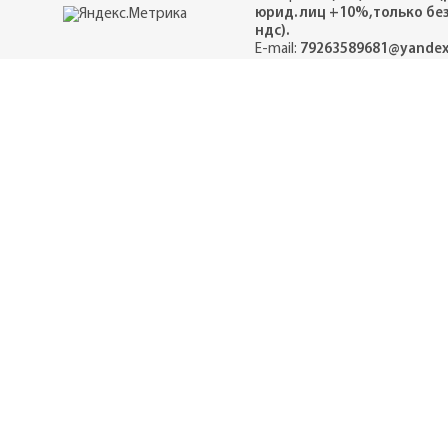
юрид. лиц +10%,только бе
ндс).
E-mail:
79263589681@yandex