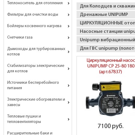
Теплоноситель для отопления
Для Колодцев и скважи
Фильтры для очистки воды
Дренажные UNIPUMP
ЦИРКУЛЯЦИОННЫЕ отоп
Бойлеры косвенного нагрева
Насосные станции uni
Счетчики газа
Unipump вибрационный 
Для ГВС unipump (поло
Дымоходы для турбированных
котлов
Циркуляционный насос
Стабилизаторы электрические
UNIPUMP CP 25-80 180
для котлов
(арт.67837)
Источники бесперебойного
питания
Электрические обогреватели и
завесы
Тепловые пушки и
тепловентиляторы
7100 руб.
Расширительные баки и