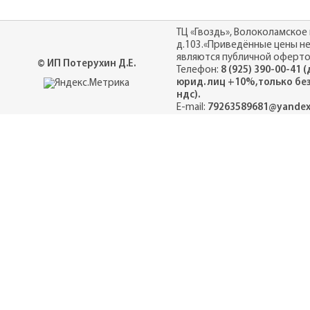
ТЦ «Гвоздь», Волоколамское 
д.103.«Приведённые цены н
являются публичной оферто
© ИП Потерухин Д.Е.
Телефон:
8 (925) 390-00-41 
юрид. лиц +10%,только бе
ндс).
E-mail:
79263589681@yandex