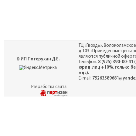
ТЦ «Гвоздь», Волоколамское
д.103.«Приведённые цены н
являются публичной оферто
© ИП Потерухин Д.Е.
Телефон:
8 (925) 390-00-41 
юрид. лиц +10%,только бе
ндс).
E-mail:
79263589681@yandex
Разработка сайта: