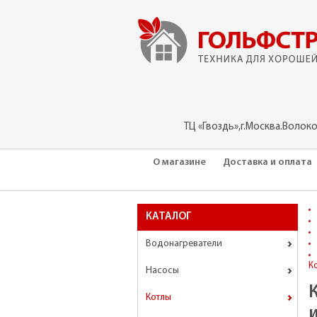
ТЦ «Гвоздь»,г.Москва.Волок
О магазине
Доставка и оплата
КАТАЛОГ
Водонагреватели
К
Насосы
Котлы
и