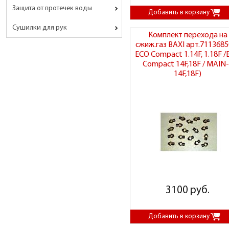
Защита от протечек воды
Сушилки для рук
Комплект перехода на
сжиж.газ BAXI арт.7113685
ECO Compact 1.14F, 1.18F 
Compact 14F,18F / MAIN
14F,18F)
3100 руб.