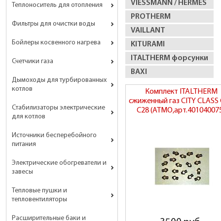
VIESSMANN / HERMES
Теплоноситель для отопления
PROTHERM
Фильтры для очистки воды
VAILLANT
Бойлеры косвенного нагрева
KITURAMI
ITALTHERM форсунки
Счетчики газа
BAXI
Дымоходы для турбированных
котлов
Комплект ITALTHERM
сжиженный газ CITY CLASS 
Стабилизаторы электрические
C28 (АТМО,арт.40104007
для котлов
Источники бесперебойного
питания
Электрические обогреватели и
завесы
Тепловые пушки и
тепловентиляторы
Расширительные баки и