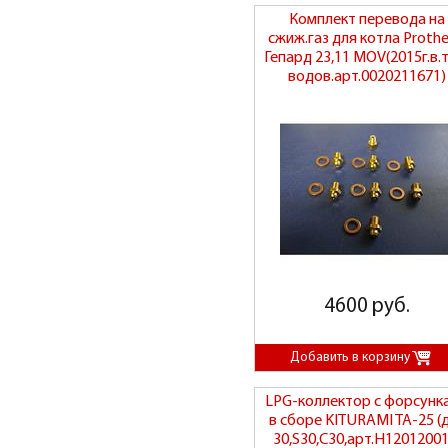
Комплект перевода на
сжиж.газ для котла Proth
Гепард 23,11 MOV(2015г.в.
водов.арт.0020211671)
4600 руб.
LPG-коллектор с форсунк
в сборе KITURAMI TA-25 (
30,S30,C30,арт.H12012001