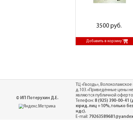
3500 руб.
ТЦ «Гвоздь», Волоколамское 
д.103.«Приведённые цены н
являются публичной оферто
© ИП Потерухин Д.Е.
Телефон:
8 (925) 390-00-41 
юрид. лиц +10%,только бе
ндс).
E-mail:
79263589681@yandex