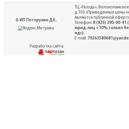
ТЦ «Гвоздь», Волоколамское
д.103.«Приведённые цены н
являются публичной оферто
© ИП Потерухин Д.Е.
Телефон:
8 (925) 390-00-41 
юрид. лиц +10%,только бе
ндс).
E-mail:
79263589681@yandex
Разработка сайта: