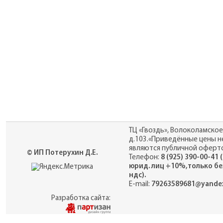
ТЦ «Гвоздь», Волоколамское
д.103.«Приведённые цены н
являются публичной оферто
© ИП Потерухин Д.Е.
Телефон:
8 (925) 390-00-41 
юрид. лиц +10%,только бе
ндс).
E-mail:
79263589681@yandex
Разработка сайта: