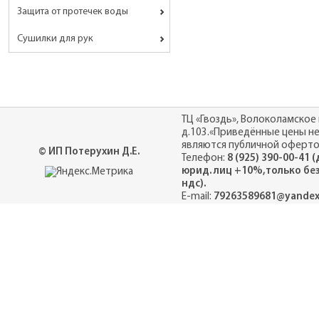
Защита от протечек воды
Сушилки для рук
ТЦ «Гвоздь», Волоколамское 
д.103.«Приведённые цены н
являются публичной оферто
© ИП Потерухин Д.Е.
Телефон:
8 (925) 390-00-41 
юрид. лиц +10%,только бе
ндс).
E-mail:
79263589681@yandex