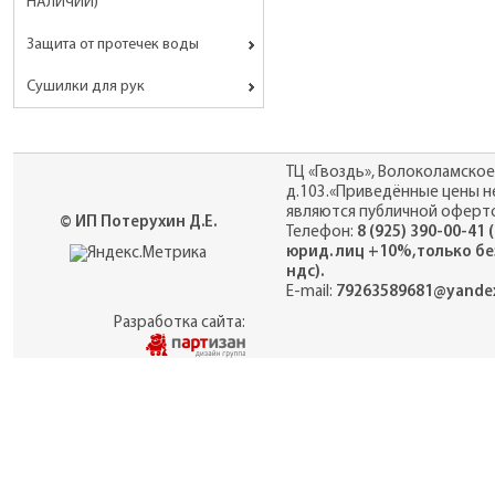
НАЛИЧИИ)
Защита от протечек воды
Сушилки для рук
ТЦ «Гвоздь», Волоколамское
д.103.«Приведённые цены н
являются публичной оферто
© ИП Потерухин Д.Е.
Телефон:
8 (925) 390-00-41 
юрид. лиц +10%,только бе
ндс).
E-mail:
79263589681@yandex
Разработка сайта: