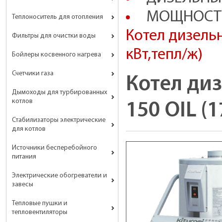
МОЩНОСТИ 
Теплоноситель для отопления
Котел дизельн
Фильтры для очистки воды
кВт,тепл/ж)
Бойлеры косвенного нагрева
Счетчики газа
Котел ди
Дымоходы для турбированных
котлов
150 OIL (1
Стабилизаторы электрические
для котлов
Источники бесперебойного
питания
Электрические обогреватели и
завесы
Тепловые пушки и
тепловентиляторы