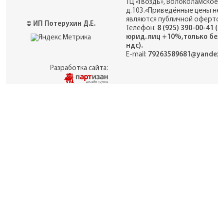
ТЦ «Гвоздь», Волоколамское
д.103.«Приведённые цены н
являются публичной оферто
© ИП Потерухин Д.Е.
Телефон:
8 (925) 390-00-41 
юрид. лиц +10%,только бе
ндс).
E-mail:
79263589681@yandex
Разработка сайта: