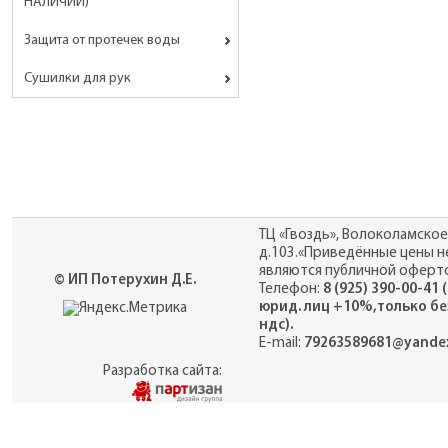
НАЛИЧИИ)
Защита от протечек воды
Сушилки для рук
ТЦ «Гвоздь», Волоколамское
д.103.«Приведённые цены н
являются публичной оферто
© ИП Потерухин Д.Е.
Телефон:
8 (925) 390-00-41 
юрид. лиц +10%,только бе
ндс).
E-mail:
79263589681@yandex
Разработка сайта: